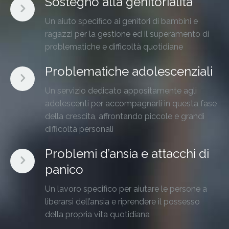
Sostegno alla genitorialità
Un aiuto specifico ai genitori di bambini e
ragazzi per la gestione ed il superamento di
problematiche e difficoltà quotidiane
Problematiche adolescenziali
Un servizio dedicato appositamente agli
adolescenti per accompagnarli in questa fase
della crescita, affrontando piccole e grandi
difficoltà personali
Problemi d’ansia e attacchi di
panico
Un lavoro specifico per aiutare le persone a
liberarsi dell’ansia e riprendere il possesso
della propria vita quotidiana