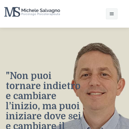
Home
Chi sono
Il modello interazionista
"Non puoi
Articoli
tornare indietro
Contatti
e cambiare
l’inizio, ma puoi
iniziare dove sei
e cambiare il