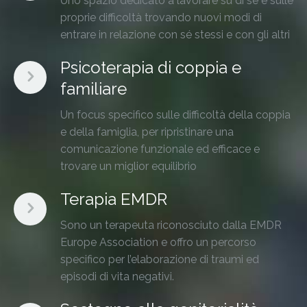
Uno spazio dedicato a lavorare su di sé e sulle
proprie difficoltà trovando nuovi modi di
entrare in relazione con sé stessi e con gli altri
Psicoterapia di coppia e
familiare
Un focus specifico sulle difficoltà della coppia
e della famiglia, per ripristinare una
comunicazione funzionale ed efficace e
trovare un miglior equilibrio
Terapia EMDR
Sono un terapeuta riconosciuto dalla EMDR
Europe Association e offro un percorso
specifico per l’elaborazione di traumi ed
episodi di vita negativi.