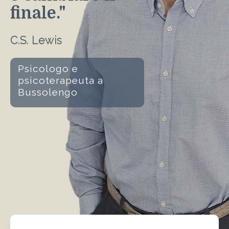
finale."
C.S. Lewis
Psicologo e
psicoterapeuta a
Bussolengo