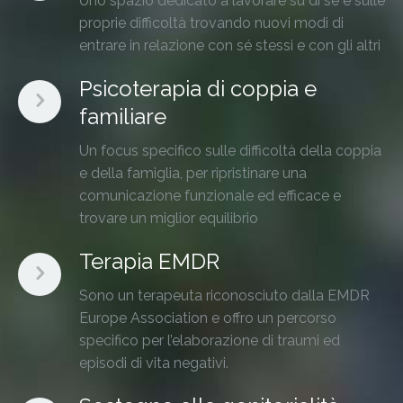
Uno spazio dedicato a lavorare su di sé e sulle
proprie difficoltà trovando nuovi modi di
entrare in relazione con sé stessi e con gli altri
Psicoterapia di coppia e
familiare
Un focus specifico sulle difficoltà della coppia
e della famiglia, per ripristinare una
comunicazione funzionale ed efficace e
trovare un miglior equilibrio
Terapia EMDR
Sono un terapeuta riconosciuto dalla EMDR
Europe Association e offro un percorso
specifico per l’elaborazione di traumi ed
episodi di vita negativi.