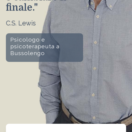
finale."
C.S. Lewis
Psicologo e
psicoterapeuta a
Bussolengo