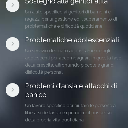
Sostegno alla genitorialità
Un aiuto specifico ai genitori di bambini e
ragazzi per la gestione ed il superamento di
problematiche e difficoltà quotidiane
Problematiche adolescenziali
Un servizio dedicato appositamente agli
adolescenti per accompagnarli in questa fase
della crescita, affrontando piccole e grandi
difficoltà personali
Problemi d’ansia e attacchi di
panico
Un lavoro specifico per aiutare le persone a
liberarsi dell’ansia e riprendere il possesso
della propria vita quotidiana