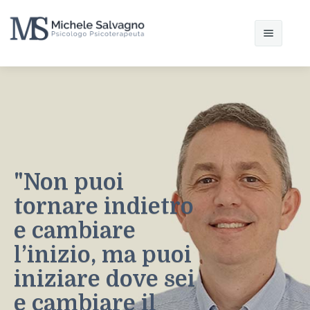
Home
Chi sono
Il modello interazionista
"Non puoi
Articoli
tornare indietro
Contatti
e cambiare
l’inizio, ma puoi
iniziare dove sei
e cambiare il